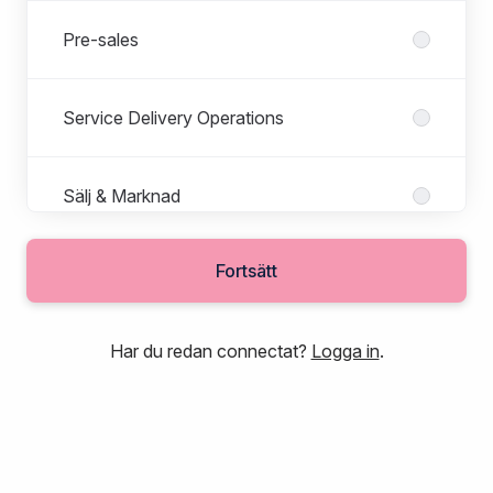
Pre-sales
Service Delivery Operations
Sälj & Marknad
Fortsätt
Utveckling
Roller i Utveckling
Alla roller
Har du redan connectat?
Logga in
.
CTO
DevOps
Frontendutvecklare