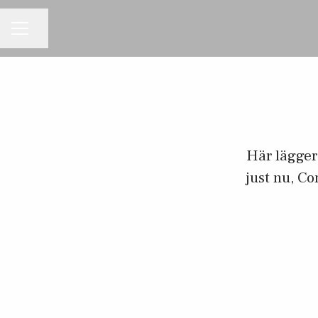
Dela sidan
KARRIÄRMENY
Här lägger 
just nu, C