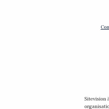
Con
Sitevision
organisatio