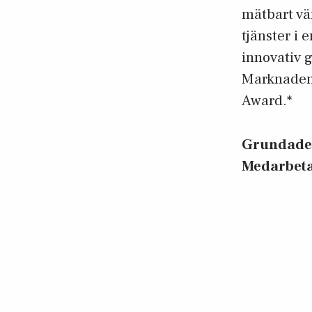
mätbart vä
tjänster i 
innovativ g
Marknadens
Award.*
Grundad
Medarbet