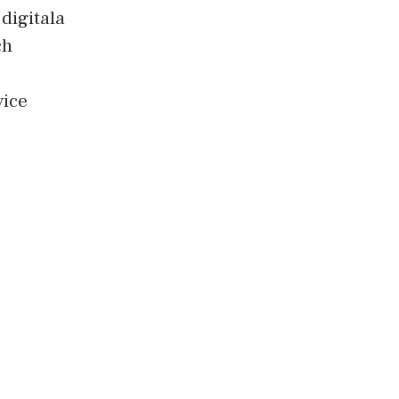
digitala
ch
vice